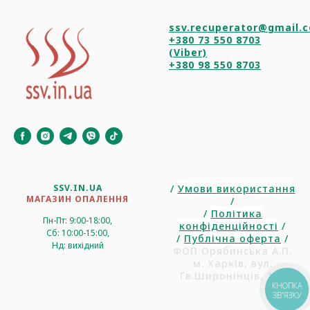
ssv.recuperator@gmail.
+380 73 550 8703
(Viber)
+380 98 550 8703
SSV.IN.UA
/
Умови використання
МАГАЗИН ОПАЛЕННЯ
/
/
Політика
Пн-Пт: 9:00-18:00,
конфіденційності
/
Сб: 10:00-15:00,
/
Публічна оферта
/
Нд: вихідний
ФОП Орябинська А.П.
м. Харків, вул.
Гв.Широнінців, 102
КНОПКА
ЗВ'ЯЗКУ