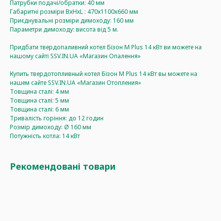
Патрубки подачі/обратки: 40 мм
Габаритні розміри ВхНхL : 470х1100х660 мм
Приєднувальні розміри димоходу: 160 мм
Параметри димоходу: висота від 5 м.
Придбати твердопаливний котел Бізон М Plus 14 кВт ви можете на
нашому сайті SSV.IN.UA «Магазин Опалення»
Купить твердотопливный котел Бізон М Plus 14 кВт вы можете на
нашем сайте SSV.IN.UA «Магазин Отопления»
Товщина сталі: 4 мм
Товщина сталі: 5 мм
Товщина сталі: 6 мм
Тривалість горіння: до 12 годин
Розмір димоходу: Ø 160 мм
Потужність котла: 14 кВт
Рекомендовані товари