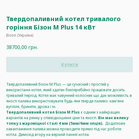
Твердопаливний котел тривалого
горіння Бізон М Plus 14 кВт
Bizon (Україна)
38700,00
грн.
Купити
Твердопаливний Бізон М Plus — це сучасний і простий у
використанні котел, який здатен безперебійно працювати досить
тривалий період. Котел має чавунний колосник що дає можливість в
якості палива використовувати будь-яке тверде паливо: кам'яне
вугілля, брикети, дрова і ін.
Твердопаливний котел Бізон М Plus
є одним з найкращих
варіантів на ринку у співвідношенні ціни та якості.
Він має велику
топку з жароміцної сталі 4 мм (5мм/6мм опція).
Додаткове
завантаження палива можна проводити прямо під час роботи
котла. Димохід вгору на верхній панелі котла.