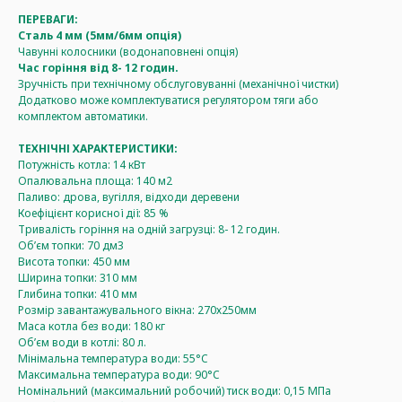
ПЕРЕВАГИ:
Сталь 4 мм (5мм/6мм опція)
Чавунні колосники (водонаповнені опція)
Час горіння від 8- 12 годин.
Зручність при технічному обслуговуванні (механічної чистки)
Додатково може комплектуватися регулятором тяги або
комплектом автоматики.
ТЕХНІЧНІ ХАРАКТЕРИСТИКИ:
Потужність котла: 14 кВт
Опалювальна площа: 140 м2
Паливо: дрова, вугілля, відходи деревени
Коефіцієнт корисної дії: 85 %
Тривалість горіння на одній загрузці: 8- 12 годин.
Об’єм топки: 70 дм3
Висота топки: 450 мм
Ширина топки: 310 мм
Глибина топки: 410 мм
Розмір завантажувального вікна: 270х250мм
Маса котла без води: 180 кг
Об’єм води в котлі: 80 л.
Мінімальна температура води: 55°C
Максимальна температура води: 90°C
Номінальний (максимальний робочий) тиск води: 0,15 МПа