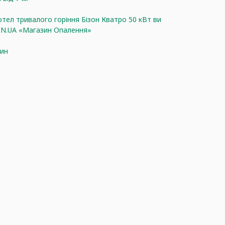
ел тривалого горіння Бізон Кватро 50 кВт ви
.IN.UA «Магазин Опалення»
дин