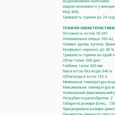
Водонаповнені колосники
Широкі можливості у викорис
ККД 86%.
Тривалість горіння до 24 год
ТЕХНІЧНІ ХАРАКТЕРИСТИКИ
Потужність котла: 50 кВт
Опалювальна площа: 500 м2
Паливо: дрова, вугілля, брик
Коефіцієнт корисної дії: 86 %
Тривалість горіння на одній з
Об’єм топки: 208 дм3
Глибина топки: 605 мм
Маса котла без води: 640 кг
Об’єм води в котлі: 192 л.
Мінімальна температура води
Максимальна температура во
Номінальний (максимальний р
Патрубки подачі/обратки: 2"
Габаритні розміри ВхНхL : 7
Приєднувальні розміри димо
Параметри димоходу: висота 