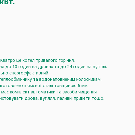
кВт.
Кватро це котел тривалого горіння.
ня до 10 годин на дровах та до 24 годин на вугіллі.
льно енергоефективний
еплообміннику та водонаповненим колосникам.
виготовлено з якісної сталі товщиною 6 мм.
л має комплект автоматики та засоби чищення.
истовувати дрова, вугілля, паливні прикети тощо.