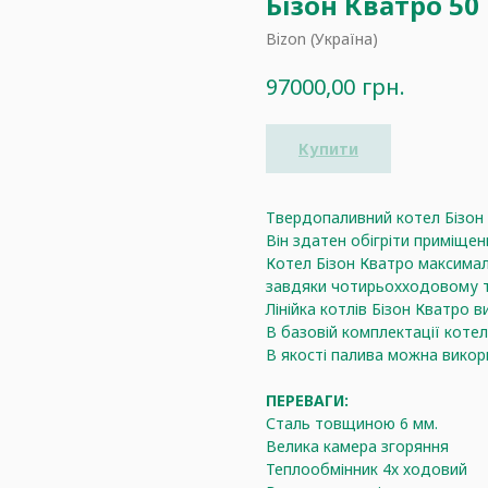
Бізон Кватро 50 
Bizon (Україна)
грн.
97000,00
Купити
Твердопаливний котел Бізон 
Він здатен обігріти приміщен
Котел Бізон Кватро максима
завдяки чотирьохходовому т
Лінійка котлів Бізон Кватро 
В базовій комплектації коте
В якості палива можна викор
ПЕРЕВАГИ:
Сталь товщиною 6 мм.
Велика камера згоряння
Теплообмінник 4х ходовий