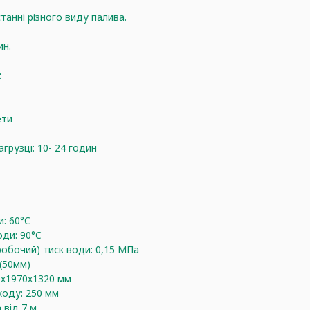
танні різного виду палива.
ин.
:
ети
агрузці: 10- 24 годин
: 60°C
ди: 90°C
обочий) тиск води: 0,15 МПа
 (50мм)
30х1970х1320 мм
ходу: 250 мм
від 7 м.