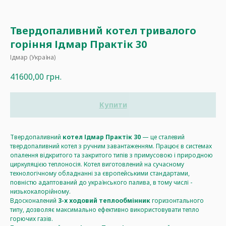
Твердопаливний котел тривалого
горіння Ідмар Практік 30
Ідмар (Україна)
41600,00
грн.
Купити
Твердопаливний
котел Ідмар Практік 30
— це сталевий
твердопаливний котел з ручним завантаженням. Працює в системах
опалення відкритого та закритого типів з примусовою і природною
циркуляцією теплоносія. Котел виготовлений на сучасному
технологічному обладнанні за європейськими стандартами,
повністю адаптований до українського палива, в тому числі -
низькокалорійному.
Вдосконалений
3-х ходовий теплообмінник
горизонтального
типу, дозволяє максимально ефективно використовувати тепло
горючих газів.