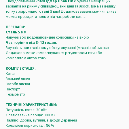
Твердопаливний котел
Ідмар Практік
є одним з найкращих
варіантів на ринку у співвідношенні ціни та якості. Він має велику
топку з жароміцної
сталі 5 мм!
Додаткове завантаження палива
можна проводити прямо під час роботи котла.
ПЕРЕВАГИ:
Сталь 5 мм.
Чавунні або водонаповненні колосники на вибір
Час горіння від 8- 12 годин.
Зручність при технічному обслуговуванні (механічної чистки)
Додатково може комплектуватися регулятором тяги або
комплектом автоматики.
КОМПЛЕКТАЦІЯ:
Котел
Зольний ящик
Засоби чистки
Паспорт
Термометр
ТЕХНІЧНІ ХАРАКТЕРИСТИКИ:
Потужність котла: 30 кВт
Опалювальна площа: 300 м2
Паливо: дрова, вугілля, відходи деревени
Коефіцієнт корисної дії: 86 %