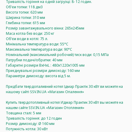
Тривалість горіння на одній загрузці: 8- 12 годин.
Об’єм топки: 118 дм3
Висота топки: 620 мм
Ширина топки: 310 мм
Глибина топки: 615 мм
Розмір завантажувального вікна: 265х245мм
Маса котла без води: 250 кг
Об’єм води в котлі: 75 л.
Мінімальна температура води: 55°C
Максимальна температура води: 90°C
Номінальний (максимальний робочий) тиск води: 0,15 МПа
Патрубки подачі/обратки: 40 мм
Габаритні розміри ВхНхL : 480х1220х1005 мм
Приєднувальні розміри димоходу: 160 мм
Параметри димоходу: висота від 5 м.
Придбати твердопаливний котел Ідмар Практік 30 кВт ви можете на
нашому сайті SSV.IN.UA «Магазин Опалення»
Купить твердотопливный котел Идмар Практик 30 кВт вы можете на
нашем сайте SSV.IN.UA «Магазин Отопления»
Товщина сталі: 5 мм
Тривалість горіння: до 12 годин
Розмір димоходу: Ø 160 мм
Потужність котла: 30 кВт