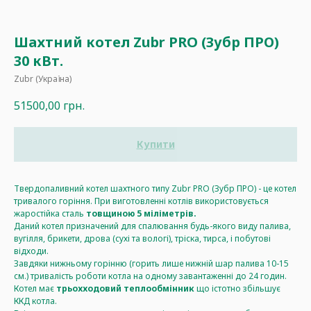
Шахтний котел Zubr PRO (Зубр ПРО)
30 кВт.
Zubr (Україна)
51500,00
грн.
Купити
Твердопаливний котел шахтного типу Zubr PRO (Зубр ПРО) - це котел
тривалого горіння. При виготовленні котлів використовується
жаростійка сталь
товщиною 5 міліметрів.
Даний котел призначений для спалювання будь-якого виду палива,
вугілля, брикети, дрова (сухі та вологі), тріска, тирса, і побутові
відходи.
Завдяки нижньому горінню (горить лише нижній шар палива 10-15
см.) тривалість роботи котла на одному завантаженні до 24 годин.
Котел має
трьохходовий теплообмінник
що істотно збільшує
ККД котла.