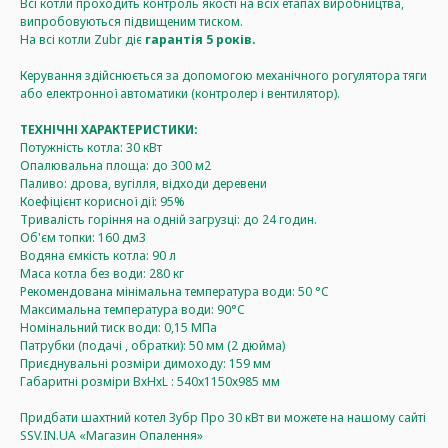
Всі котли проходить контроль якості на всіх етапах виробництва,
випробовуються підвищеним тиском.
На всі котли Zubr діє
гарантія 5 років.
Керування здійснюється за допомогою механічного рогулятора тяги
або електронної автоматики (контролер і вентилятор).
ТЕХНІЧНІ ХАРАКТЕРИСТИКИ:
Потужність котла: 30 кВт
Опалювальна площа: до 300 м2
Паливо: дрова, вугілля, відходи деревени
Коефіцієнт корисної дії: 95%
Тривалість горіння на одній загрузці: до 24 годин.
Об'єм топки: 160 дм3
Водяна ємкість котла: 90 л
Маса котла без води: 280 кг
Рекомендована мінімальна температура води: 50 °C
Максимальна температура води: 90°C
Номінальний тиск води: 0,15 МПа
Патрубки (подачі , обратки): 50 мм (2 дюйма)
Приєднувальні розміри димоходу: 159 мм
Габаритні розміри ВхНхL : 540х1150х985 мм
Придбати шахтний котел Зубр Про 30 кВт ви можете на нашому сайті
SSV.IN.UA «Магазин Опалення»