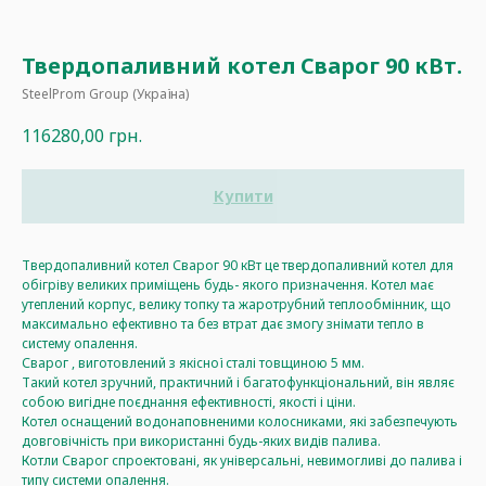
Твердопаливний котел Сварог 90 кВт.
SteelProm Group (Україна)
116280,00
грн.
Купити
Твердопаливний котел Сварог 90 кВт це твердопаливний котел для
обігріву великих приміщень будь- якого призначення. Котел має
утеплений корпус, велику топку та жаротрубний теплообмінник, що
максимально ефективно та без втрат дає змогу знімати тепло в
систему опалення.
Сварог , виготовлений з якісної сталі товщиною 5 мм.
Такий котел зручний, практичний і багатофункціональний, він являє
собою вигідне поєднання ефективності, якості і ціни.
Котел оснащений водонаповненими колосниками, які забезпечують
довговічність при використанні будь-яких видів палива.
Котли Сварог спроектовані, як універсальні, невимогливі до палива і
типу системи опалення.