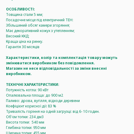
ОСОБЛИВОСТІ:
Товщина стали 5 мм;
Посадочне місце під електричний ТЕН:
Збільшений обсяг камери згоряння;
Має декоративний кожух з утепленням;
Високий ККД;
Краща ціна на ринку.
Гарантія 30 місяців
Характеристики, колір та комплектація товару можуть
змінюватися виробником без повідомлення.
Магазин не несе відповідальності за зміни внесені
виробником.
ТЕХНІЧНІ ХАРАКТЕРИСТИКИ:
Потужність котла: 90 кВт
Опалювальна площа: до 900 м2
Паливо: дрова, вугілля, відходи деревени
Коефіцієнт корисної дії: 83 %
Тривалість горіння на одній загрузці: від 6- 10 годин.
Об'єм топки: 234 дм3
Висота топки: 540 мм
Глибина топки: 950 мм
Ширина топки: 455 мм