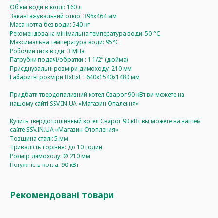
Об'єм води в котлі: 160 л
Завантажувальний отвір: 396х464 мм
Маса котла без води: 540 кг
Рекомендована мінімальна температура води: 50 °C
Максимальна температура води: 95°C
Робочий тиск води: 3 МПа
Патрубки подачі/обратки : 1 1/2” (дюйма)
Приєднувальні розміри димоходу: 210 мм
Габаритні розміри ВхНхL : 640х1540х1480 мм
Придбати твердопаливний котел Сварог 90 кВт ви можете на
нашому сайті SSV.IN.UA «Магазин Опалення»
Купить твердотопливный котел Сварог 90 кВт вы можете на нашем
сайте SSV.IN.UA «Магазин Отопления»
Товщина сталі: 5 мм
Тривалість горіння: до 10 годин
Розмір димоходу: Ø 210 мм
Потужність котла: 90 кВт
Рекомендовані товари