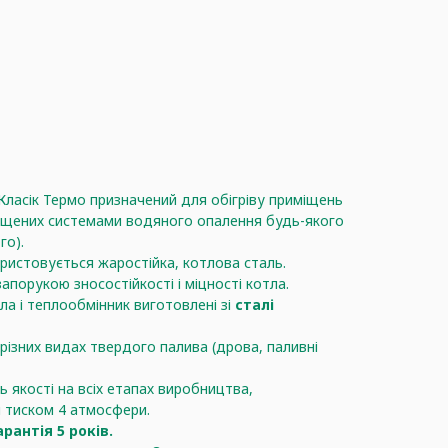
ласік Термо призначений для обігріву приміщень
ащених системами водяного опалення будь-якого
го).
ористовується жаростійка, котлова сталь.
запорукою зносостійкості і міцності котла.
а і теплообмінник виготовлені зі
сталі
різних видах твердого палива (дрова, паливні
 якості на всіх етапах виробництва,
 тиском 4 атмосфери.
рантія 5 років.