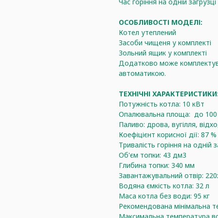
Час горіння на одній загрузц
ОСОБЛИВОСТІ МОДЕЛІ:
Котел утеплений
Засоби чищеня у комплекті
Зольний ящик у комплекті
Додатково може комплектува
автоматикою.
ТЕХНІЧНІ ХАРАКТЕРИСТИКИ
Потужність котла: 10 кВт
Опалювальна площа: до 100
Паливо: дрова, вугілля, відх
Коефіцієнт корисної дії: 87 %
Тривалість горіння на одній з
Об'єм топки: 43 дм3
Глибина топки: 340 мм
Завантажувальний отвір: 22
Водяна ємкість котла: 32 л
Маса котла без води: 95 кг
Рекомендована мінімальна т
Максимальна температура во