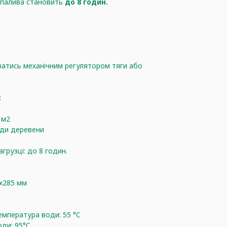
і палива становить
до 8 годин.
тись механічним регулятором тяги або
:
 м2
оди деревени
агрузці: до 8 годин.
0х285 мм
емпература води: 55 °C
ди: 95°C