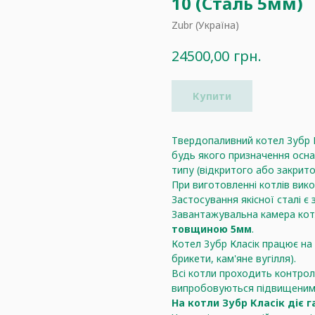
10 (Сталь 5мм)
Zubr (Україна)
грн.
24500,00
Купити
Твердопаливний котел Зубр К
будь якого призначення осн
типу (відкритого або закрито
При виготовленні котлів вик
Застосування якісної сталі є 
Завантажувальна камера котл
товщиною 5мм
.
Котел Зубр Класік працює на 
брикети, кам'яне вугілля).
Всі котли проходить контроль
випробовуються підвищеним
На котли Зубр Класік діє га