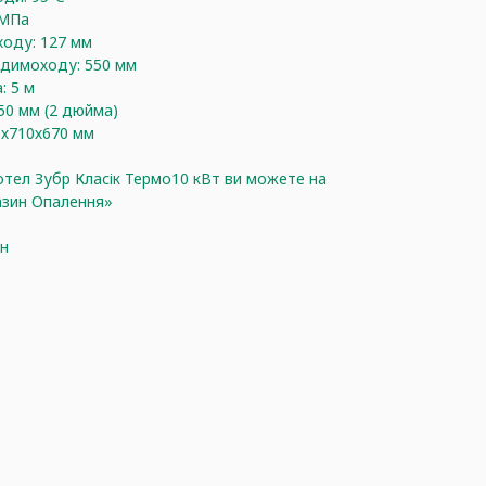
 МПа
ходу: 127 мм
 димоходу: 550 мм
: 5 м
 50 мм (2 дюйма)
0х710х670 мм
тел Зубр Класік Термо10 кВт ви можете на
азин Опалення»
ин